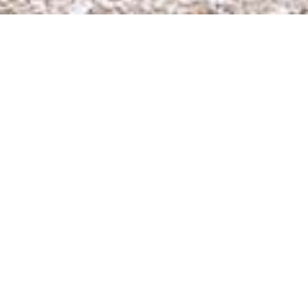
Pane di lievito madre a
doppia fermentazione e
dal sapore intenso
Alla ricerca dell’autenticità, delle
nostre origini, Okin ha sviluppato una
gamma di pane ricco di sostanza ed
essenza. Dall’odore inebriante, è un