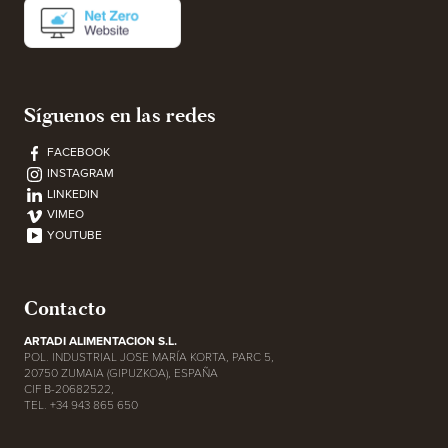
Síguenos en las redes
FACEBOOK
INSTAGRAM
LINKEDIN
VIMEO
YOUTUBE
Contacto
ARTADI ALIMENTACION S.L.
POL. INDUSTRIAL JOSE MARÍA KORTA, PARC 5,
20750 ZUMAIA (GIPUZKOA), ESPAÑA
CIF B-20682522,
TEL. +34 943 865 650