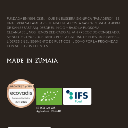
FUNDADA EN 1994, OKIN, - QUE EN EUSKERA SIGNIFICA “PANADERO” - ES
UNA EMPRESA FAMILIAR SITUADA EN LA COSTA VASCA (ZUMAIA, A 40KM
DE SAN SEBASTIAN). DESDE EL INICIO Y BAJO LA FILOSOFÍA
CLEANLABEL, NOS HEMOS DEDICADO AL PAN PRECOCIDO CONGELADO,
SIENDO RECONOCIDOS TANTO POR LA CALIDAD DE NUESTROS PANES –
LÍDERES EN EL SEGMENTO DE RÚSTICOS –, COMO POR LA PROXIMIDAD
CON NUESTROS CLIENTES.
MADE IN ZUMAIA