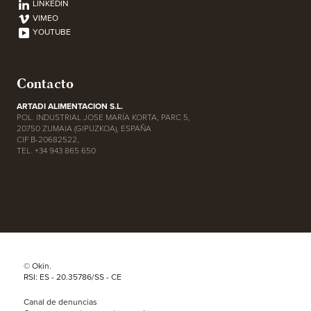
LINKEDIN
VIMEO
YOUTUBE
Contacto
ARTADI ALIMENTACION S.L.
POL. INDUSTRIAL JOSE MARÍA KORTA, PARC 5,
20750 ZUMAIA (GIPUZKOA), ESPAÑA
CIF B-20682522,
TEL. +34 943 865 650
© Okin.
RSI: ES - 20.35786/SS - CE
Canal de denuncias