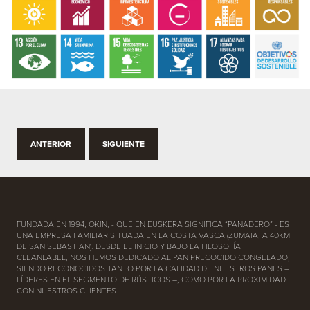
ANTERIOR
SIGUIENTE
FUNDADA EN 1994, OKIN, - QUE EN EUSKERA SIGNIFICA “PANADERO” - ES
UNA EMPRESA FAMILIAR SITUADA EN LA COSTA VASCA (ZUMAIA, A 40KM
DE SAN SEBASTIAN). DESDE EL INICIO Y BAJO LA FILOSOFÍA
CLEANLABEL, NOS HEMOS DEDICADO AL PAN PRECOCIDO CONGELADO,
SIENDO RECONOCIDOS TANTO POR LA CALIDAD DE NUESTROS PANES –
LÍDERES EN EL SEGMENTO DE RÚSTICOS –, COMO POR LA PROXIMIDAD
CON NUESTROS CLIENTES.