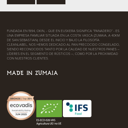
FUNDADA EN 1994, OKIN, - QUE EN EUSKERA SIGNIFICA “PANADERO” - ES
UNA EMPRESA FAMILIAR SITUADA EN LA COSTA VASCA (ZUMAIA, A 40KM
DE SAN SEBASTIAN). DESDE EL INICIO Y BAJO LA FILOSOFÍA
CLEANLABEL, NOS HEMOS DEDICADO AL PAN PRECOCIDO CONGELADO,
SIENDO RECONOCIDOS TANTO POR LA CALIDAD DE NUESTROS PANES –
LÍDERES EN EL SEGMENTO DE RÚSTICOS –, COMO POR LA PROXIMIDAD
CON NUESTROS CLIENTES.
MADE IN ZUMAIA