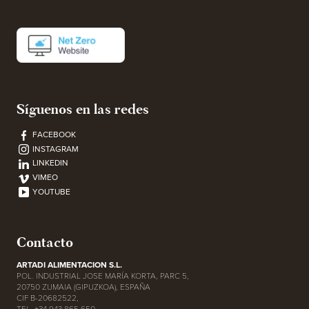
Síguenos en las redes
FACEBOOK
INSTAGRAM
LINKEDIN
VIMEO
YOUTUBE
Contacto
ARTADI ALIMENTACION S.L.
POL. INDUSTRIAL JOSE MARÍA KORTA, PARC 5,
20750 ZUMAIA (GIPUZKOA), ESPAÑA
CIF B-20682522,