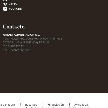
VIMEO
YOUTUBE
Contacto
ARTADI ALIMENTACION S.L.
POL. INDUSTRIAL JOSE MARÍA KORTA, PARC 5,
20750 ZUMAIA (GIPUZKOA), ESPAÑA
CIF B-20682522,
TEL. +34 943 865 650
ta panadera
Recursos
Financiación
Aviso legal