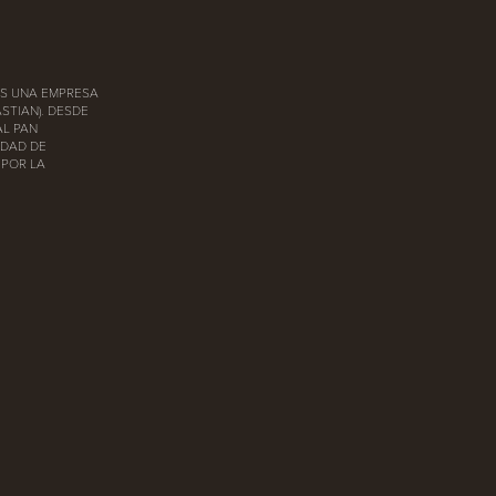
 ES UNA EMPRESA
STIAN). DESDE
AL PAN
IDAD DE
 POR LA