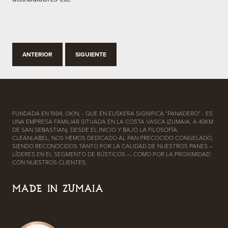
ANTERIOR
SIGUIENTE
FUNDADA EN 1994, OKIN, - QUE EN EUSKERA SIGNIFICA “PANADERO” - ES
UNA EMPRESA FAMILIAR SITUADA EN LA COSTA VASCA (ZUMAIA, A 40KM
DE SAN SEBASTIAN). DESDE EL INICIO Y BAJO LA FILOSOFÍA
CLEANLABEL, NOS HEMOS DEDICADO AL PAN PRECOCIDO CONGELADO,
SIENDO RECONOCIDOS TANTO POR LA CALIDAD DE NUESTROS PANES –
LÍDERES EN EL SEGMENTO DE RÚSTICOS –, COMO POR LA PROXIMIDAD
CON NUESTROS CLIENTES.
MADE IN ZUMAIA