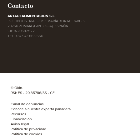
Contacto
ARTADI ALIMENTACION S.L.
POL. INDUSTRIAL JOSE MARÍA KORTA, PARC 5,
20750 ZUMAIA (GIPUZKOA), ESPAÑA
CIF B-20682522,
TEL. +34 943 865 650
© Okin.
RSI: ES - 20.35786/SS - CE
Canal de denuncias
Conoce a nuestra experta panadera
Recursos
Financiación
Aviso legal
Política de privacidad
Política de cookies