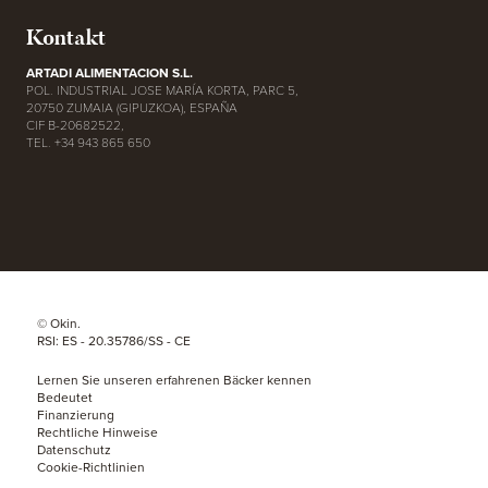
Kontakt
ARTADI ALIMENTACION S.L.
POL. INDUSTRIAL JOSE MARÍA KORTA, PARC 5,
20750 ZUMAIA (GIPUZKOA), ESPAÑA
CIF B-20682522,
TEL. +34 943 865 650
© Okin.
RSI: ES - 20.35786/SS - CE
Lernen Sie unseren erfahrenen Bäcker kennen
Bedeutet
Finanzierung
Rechtliche Hinweise
Datenschutz
Cookie-Richtlinien