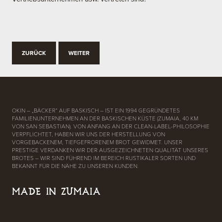
ZURÜCK
WEITER
OKIN – „BÄCKER“ AUF BASKISCH – IST EIN 1994 GEGRÜNDETES
FAMILIENUNTERNEHMEN AN DER BASKISCHEN KÜSTE (ZUMAIA, 40 KM
VON SAN SEBASTIAN). VON ANFANG AN DER CLEAN-LABEL-PHILOSOPHIE
VERPFLICHTET, HABEN WIR UNS DER HERSTELLUNG VON
VORGEBACKENEM, TIEFGEFRORENEM BROT GEWIDMET. UNSER
PRESTIGE VERDANKEN WIR DER AUSGEZEICHNETEN QUALITÄT UNSERES
BROTES – WIR SIND FÜHREND IM BEREICH RUSTIKALER SORTEN UND
BEKANNT FÜR DIE NÄHE ZU UNSEREN KUNDEN.
MADE IN ZUMAIA