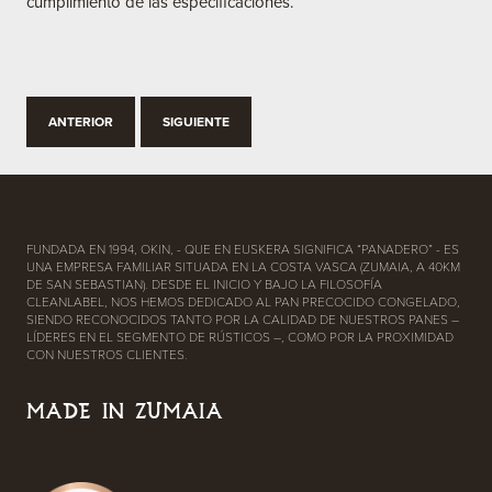
cumplimiento de las especificaciones.
ANTERIOR
SIGUIENTE
FUNDADA EN 1994, OKIN, - QUE EN EUSKERA SIGNIFICA “PANADERO” - ES
UNA EMPRESA FAMILIAR SITUADA EN LA COSTA VASCA (ZUMAIA, A 40KM
DE SAN SEBASTIAN). DESDE EL INICIO Y BAJO LA FILOSOFÍA
CLEANLABEL, NOS HEMOS DEDICADO AL PAN PRECOCIDO CONGELADO,
SIENDO RECONOCIDOS TANTO POR LA CALIDAD DE NUESTROS PANES –
LÍDERES EN EL SEGMENTO DE RÚSTICOS –, COMO POR LA PROXIMIDAD
CON NUESTROS CLIENTES.
MADE IN ZUMAIA