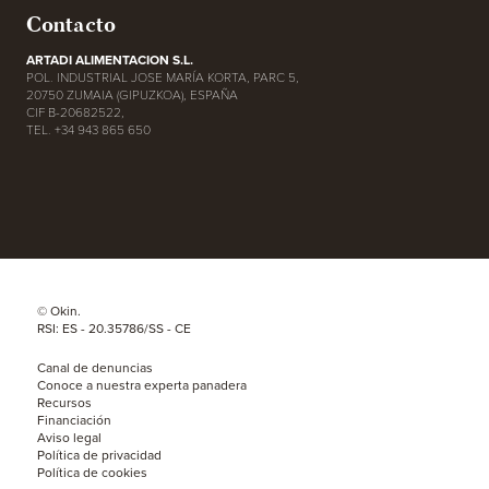
Contacto
ARTADI ALIMENTACION S.L.
POL. INDUSTRIAL JOSE MARÍA KORTA, PARC 5,
20750 ZUMAIA (GIPUZKOA), ESPAÑA
CIF B-20682522,
TEL. +34 943 865 650
© Okin.
RSI: ES - 20.35786/SS - CE
Canal de denuncias
Conoce a nuestra experta panadera
Recursos
Financiación
Aviso legal
Política de privacidad
Política de cookies