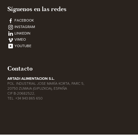
Síguenos en las redes
FACEBOOK
INSTAGRAM
LINKEDIN
VIMEO
YOUTUBE
Contacto
ARTADI ALIMENTACION S.L.
POL. INDUSTRIAL JOSE MARÍA KORTA, PARC 5,
20750 ZUMAIA (GIPUZKOA), ESPAÑA
CIF B-20682522,
TEL. +34 943 865 650