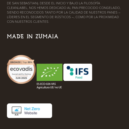
DE SAN SEBASTIAN). DESDE EL INICIO Y BAJO LA FILOSOFÍA
CLEANLABEL, NOS HEMOS DEDICADO AL PAN PRECOCIDO CONGELADO,
SIENDO RECONOCIDOS TANTO POR LA CALIDAD DE NUESTROS PANES –
LÍDERES EN EL SEGMENTO DE RÚSTICOS –, COMO POR LA PROXIMIDAD
CON NUESTROS CLIENTES.
MADE IN ZUMAIA