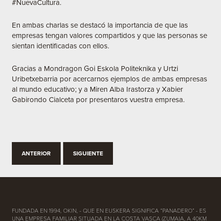
#NuevaCultura.
En ambas charlas se destacó la importancia de que las
empresas tengan valores compartidos y que las personas se
sientan identificadas con ellos.
Gracias a Mondragon Goi Eskola Politeknika y Urtzi
Uribetxebarria por acercarnos ejemplos de ambas empresas
al mundo educativo; y a Miren Alba Irastorza y Xabier
Gabirondo Cialceta por presentaros vuestra empresa.
ANTERIOR
SIGUIENTE
FUNDADA EN 1994, OKIN, - QUE EN EUSKERA SIGNIFICA “PANADERO” - ES
UNA EMPRESA FAMILIAR SITUADA EN LA COSTA VASCA (ZUMAIA, A 40KM