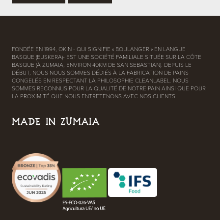
FONDÉE EN 1994, OKIN - QUI SIGNIFIE « BOULANGER » EN LANGUE
BASQUE (EUSKERA)- EST UNE SOCIÉTÉ FAMILIALE SITUÉE SUR LA CÔTE
BASQUE (À ZUMAIA, ENVIRON 40KM DE SAN SEBASTIAN). DEPUIS LE
DÉBUT, NOUS NOUS SOMMES DÉDIÉS À LA FABRICATION DE PAINS
CONGELÉS EN RESPECTANT LA PHILOSOPHIE CLEANLABEL. NOUS
SOMMES RECONNUS POUR LA QUALITÉ DE NOTRE PAIN AINSI QUE POUR
LA PROXIMITÉ QUE NOUS ENTRETENONS AVEC NOS CLIENTS.
MADE IN ZUMAIA