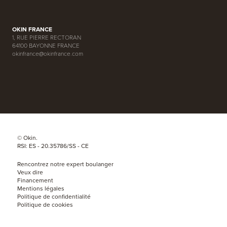
OKIN FRANCE
1, RUE PIERRE RECTORAN
64100 BAYONNE FRANCE
okinfrance@okinfrance.com
© Okin.
RSI: ES - 20.35786/SS - CE
Rencontrez notre expert boulanger
Veux dire
Financement
Mentions légales
Politique de confidentialité
Politique de cookies