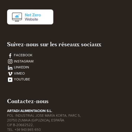
Suivez-nous sur les réseaux sociaux
FACEBOOK
INSTAGRAM
LINKEDIN
VIMEO
YOUTUBE
Contactez-nous
ARTADI ALIMENTACION S.L.
POL. INDUSTRIAL JOSE MARÍA KORTA, PARC 5,
20750 ZUMAIA (GIPUZKOA), ESPAÑA
CIF B-20682522,
TEL. +34 943 865 650