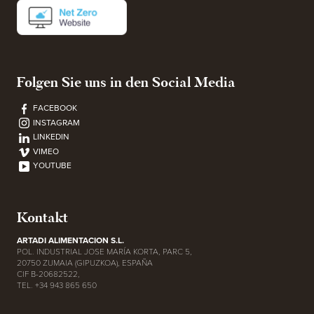
Folgen Sie uns in den Social Media
FACEBOOK
INSTAGRAM
LINKEDIN
VIMEO
YOUTUBE
Kontakt
ARTADI ALIMENTACION S.L.
POL. INDUSTRIAL JOSE MARÍA KORTA, PARC 5,
20750 ZUMAIA (GIPUZKOA), ESPAÑA
CIF B-20682522,
TEL. +34 943 865 650