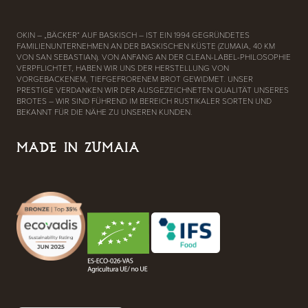
OKIN – „BÄCKER“ AUF BASKISCH – IST EIN 1994 GEGRÜNDETES
FAMILIENUNTERNEHMEN AN DER BASKISCHEN KÜSTE (ZUMAIA, 40 KM
VON SAN SEBASTIAN). VON ANFANG AN DER CLEAN-LABEL-PHILOSOPHIE
VERPFLICHTET, HABEN WIR UNS DER HERSTELLUNG VON
VORGEBACKENEM, TIEFGEFRORENEM BROT GEWIDMET. UNSER
PRESTIGE VERDANKEN WIR DER AUSGEZEICHNETEN QUALITÄT UNSERES
BROTES – WIR SIND FÜHREND IM BEREICH RUSTIKALER SORTEN UND
BEKANNT FÜR DIE NÄHE ZU UNSEREN KUNDEN.
MADE IN ZUMAIA