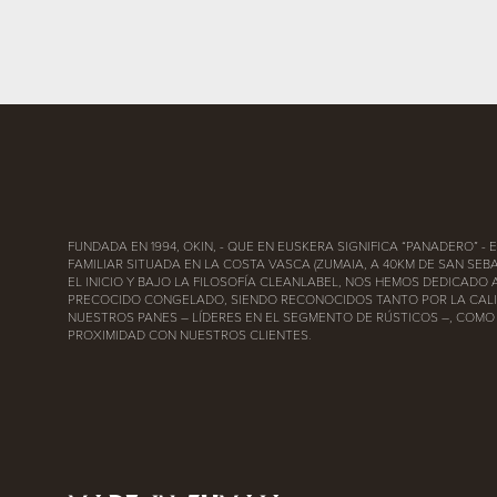
FUNDADA EN 1994, OKIN, - QUE EN EUSKERA SIGNIFICA “PANADERO” -
FAMILIAR SITUADA EN LA COSTA VASCA (ZUMAIA, A 40KM DE SAN SEBA
EL INICIO Y BAJO LA FILOSOFÍA CLEANLABEL, NOS HEMOS DEDICADO 
PRECOCIDO CONGELADO, SIENDO RECONOCIDOS TANTO POR LA CAL
NUESTROS PANES – LÍDERES EN EL SEGMENTO DE RÚSTICOS –, COMO
PROXIMIDAD CON NUESTROS CLIENTES.