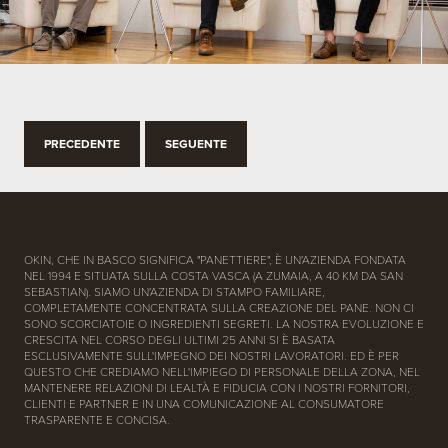
PRECEDENTE
SEGUENTE
OKIN, CHE IN BASCO SIGNIFICA "PANETTIERE", È UN'AZIENDA FONDATA
NEL 1994 E SITUATA SULLA COSTA VASCA (A ZUMAIA, A 40 KM DA SAN
SEBASTIAN). SIAMO UN'AZIENDA DI STAMPO FAMILIARE,
COMPLETAMENTE CONCENTRATA SULLA CREAZIONE DEL PANE. NON CI
SONO SCORCIATOIE O INGREDIENTI SEGRETI. LA NOSTRA EVOLUZIONE E
CRESCITA NEL CORSO DEGLI ULTIMI 25 ANNI SI È BASATA
ESCLUSIVAMENTE SULL'IMPEGNO DEI NOSTRI LAVORATORI. ED È PER
QUESTO CHE CREDIAMO NELL'IMPIEGO DI PERSONALE DELLA ZONA, NEL
MANTENERE RELAZIONI DI LEALTÀ E FIDUCIA CON I NOSTRI FORNITORI,
CLIENTI E PARTNER E IN UNA COMUNICAZIONE AL CONSUMATORE
TRASPARENTE E CONCISA.