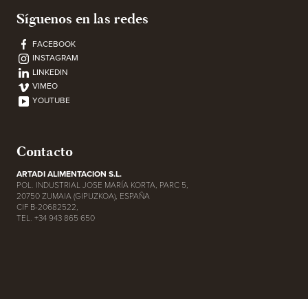
Síguenos en las redes
FACEBOOK
INSTAGRAM
LINKEDIN
VIMEO
YOUTUBE
Contacto
ARTADI ALIMENTACION S.L.
POL. INDUSTRIAL JOSE MARÍA KORTA, PARC 5,
20750 ZUMAIA (GIPUZKOA), ESPAÑA
CIF B-20682522,
TEL. +34 943 865 650