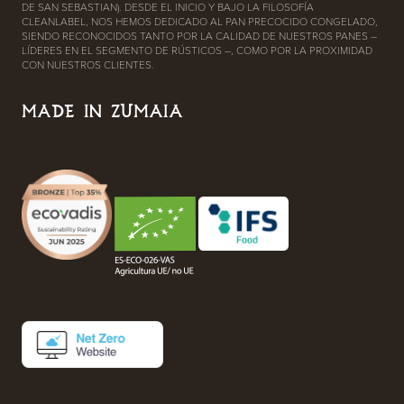
DE SAN SEBASTIAN). DESDE EL INICIO Y BAJO LA FILOSOFÍA
CLEANLABEL, NOS HEMOS DEDICADO AL PAN PRECOCIDO CONGELADO,
SIENDO RECONOCIDOS TANTO POR LA CALIDAD DE NUESTROS PANES –
LÍDERES EN EL SEGMENTO DE RÚSTICOS –, COMO POR LA PROXIMIDAD
CON NUESTROS CLIENTES.
MADE IN ZUMAIA