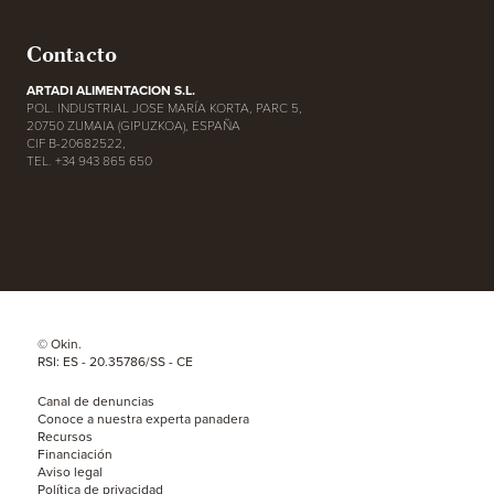
Contacto
ARTADI ALIMENTACION S.L.
POL. INDUSTRIAL JOSE MARÍA KORTA, PARC 5,
20750 ZUMAIA (GIPUZKOA), ESPAÑA
CIF B-20682522,
TEL. +34 943 865 650
© Okin.
RSI: ES - 20.35786/SS - CE
Canal de denuncias
Conoce a nuestra experta panadera
Recursos
Financiación
Aviso legal
Política de privacidad