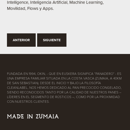
Intelligence, Inteligencia Artificial, Machine Learning,
Movilidad, Flows y Apps.
ANTERIOR
SIGUIENTE
FUNDADA EN 1994, OKIN, - QUE EN EUSKERA SIGNIFICA “PANADERO” - ES
UNA EMPRESA FAMILIAR SITUADA EN LA COSTA VASCA (ZUMAIA, A 40KM
DE SAN SEBASTIAN). DESDE EL INICIO Y BAJO LA FILOSOFÍA
CLEANLABEL, NOS HEMOS DEDICADO AL PAN PRECOCIDO CONGELADO,
SIENDO RECONOCIDOS TANTO POR LA CALIDAD DE NUESTROS PANES –
LÍDERES EN EL SEGMENTO DE RÚSTICOS –, COMO POR LA PROXIMIDAD
CON NUESTROS CLIENTES.
MADE IN ZUMAIA