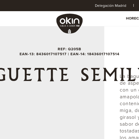
Delegación Madrid
HOREC
REF: Q205B
EAN-13: 8436017107517 | EAN-14: 18436017107514
GUETTE SEMIL
La bagu
de aspe
con un 
amapola
conteni
miga, d
girasol
sabor d
tostada
los ama