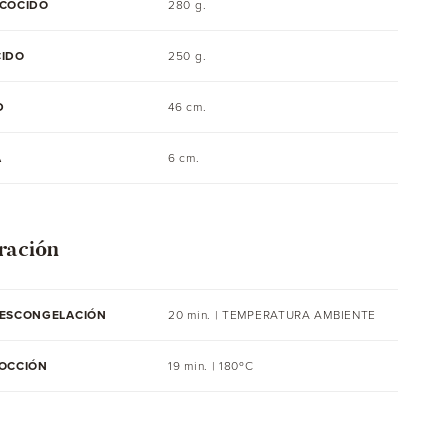
ECOCIDO
280 g.
CIDO
250 g.
D
46 cm.
A
6 cm.
ración
DESCONGELACIÓN
20 min. |
TEMPERATURA AMBIENTE
COCCIÓN
19 min. | 180ºC