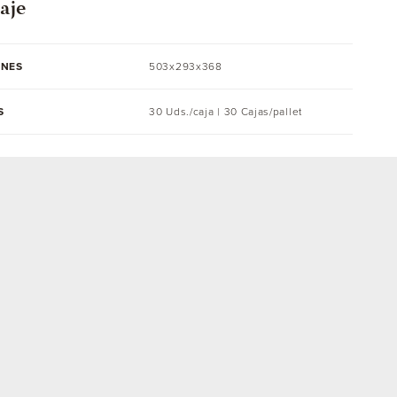
aje
ONES
503x293x368
S
30 Uds./caja | 30 Cajas/pallet