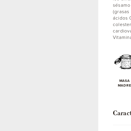
sésamo 
(grasas
ácidos 
coleste
cardiov
Vitamin
MASA
MADR
Caract