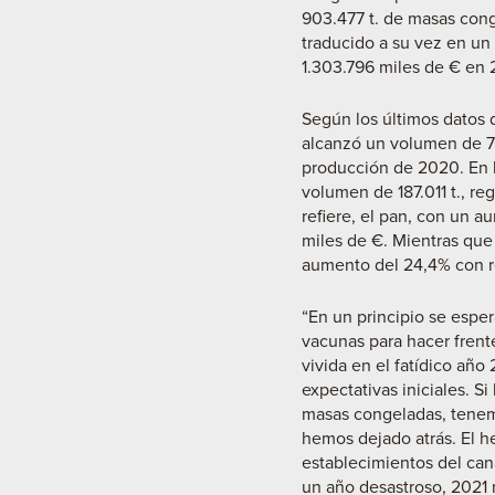
903.477 t. de masas cong
traducido a su vez en un
1.303.796 miles de € en 
Según los últimos datos
alcanzó un volumen de 71
producción de 2020. En l
volumen de 187.011 t., re
refiere, el pan, con un 
miles de €. Mientras que 
aumento del 24,4% con r
“En un principio se espe
vacunas para hacer frente
vivida en el fatídico año
expectativas iniciales. S
masas congeladas, tenemo
hemos dejado atrás. El he
establecimientos del ca
un año desastroso, 2021 