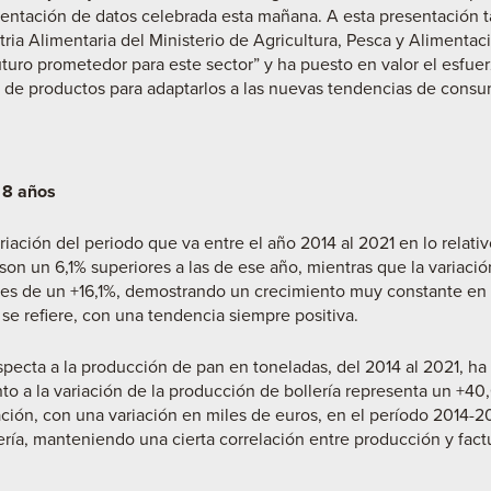
ntación de datos celebrada esta mañana. A esta presentación ta
tria Alimentaria del Ministerio de Agricultura, Pesca y Alimentac
uro prometedor para este sector” y ha puesto en valor el esfuerz
 de productos para adaptarlos a las nuevas tendencias de consu
 8 años
iación del periodo que va entre el año 2014 al 2021 en lo relativo
 son un 6,1% superiores a las de ese año, mientras que la variac
n es de un +16,1%, demostrando un crecimiento muy constante en e
se refiere, con una tendencia siempre positiva.
specta a la producción de pan en toneladas, del 2014 al 2021, ha 
nto a la variación de la producción de bollería representa un +
ción, con una variación en miles de euros, en el período 2014-20
ría, manteniendo una cierta correlación entre producción y factu