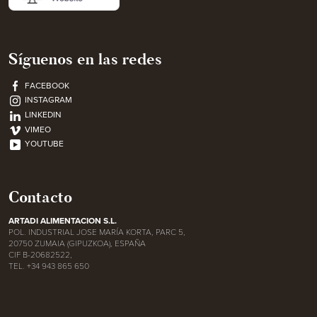
Síguenos en las redes
FACEBOOK
INSTAGRAM
LINKEDIN
VIMEO
YOUTUBE
Contacto
ARTADI ALIMENTACION S.L.
POL. INDUSTRIAL JOSE MARÍA KORTA, PARC 5,
20750 ZUMAIA (GIPUZKOA), ESPAÑA
CIF B-20682522,
TEL. +34 943 865 650