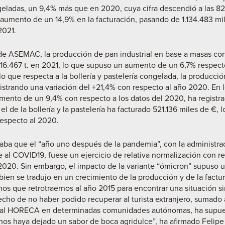
eladas, un 9,4% más que en 2020, cuya cifra descendió a las 825.
 aumento de un 14,9% en la facturación, pasando de 1.134.483 m
2021.
 de ASEMAC, la producción de pan industrial en base a masas c
6.467 t. en 2021, lo que supuso un aumento de un 6,7% respecto
o que respecta a la bollería y pastelería congelada, la producci
gistrando una variación del +21,4% con respecto al año 2020. En 
aumento de un 9,4% con respecto a los datos del 2020, ha registr
el de la bollería y la pastelería ha facturado 521.136 miles de €,
especto al 2020.
raba que el “año uno después de la pandemia”, con la administra
 al COVID19, fuese un ejercicio de relativa normalización con re
 2020. Sin embargo, el impacto de la variante “ómicron” supuso u
i bien se tradujo en un crecimiento de la producción y de la factu
s que retrotraernos al año 2015 para encontrar una situación sim
cho de no haber podido recuperar al turista extranjero, sumado a
nal HORECA en determinadas comunidades autónomas, ha supuesto
nos haya dejado un sabor de boca agridulce”, ha afirmado Felip