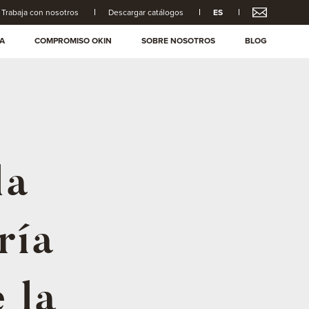
Trabaja con nosotros
Descargar catálogos
ES
A
COMPROMISO OKIN
SOBRE NOSOTROS
BLOG
la
ría
 la