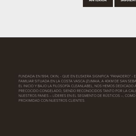
ANTERIOR
SIGUIEN
FUNDADA EN 1994, OKIN, - QUE EN EUSKERA SIGNIFICA “PANADERO” -
FAMILIAR SITUADA EN LA COSTA VASCA (ZUMAIA, A 40KM DE SAN SEBA
EL INICIO Y BAJO LA FILOSOFÍA CLEANLABEL, NOS HEMOS DEDICADO 
PRECOCIDO CONGELADO, SIENDO RECONOCIDOS TANTO POR LA CAL
NUESTROS PANES – LÍDERES EN EL SEGMENTO DE RÚSTICOS –, COMO
PROXIMIDAD CON NUESTROS CLIENTES.