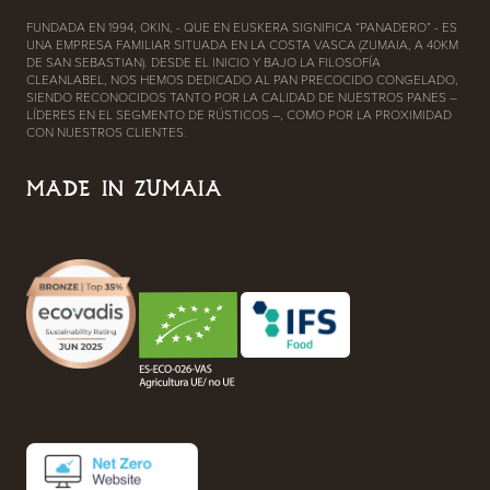
FUNDADA EN 1994, OKIN, - QUE EN EUSKERA SIGNIFICA “PANADERO” - ES
UNA EMPRESA FAMILIAR SITUADA EN LA COSTA VASCA (ZUMAIA, A 40KM
DE SAN SEBASTIAN). DESDE EL INICIO Y BAJO LA FILOSOFÍA
CLEANLABEL, NOS HEMOS DEDICADO AL PAN PRECOCIDO CONGELADO,
SIENDO RECONOCIDOS TANTO POR LA CALIDAD DE NUESTROS PANES –
LÍDERES EN EL SEGMENTO DE RÚSTICOS –, COMO POR LA PROXIMIDAD
CON NUESTROS CLIENTES.
MADE IN ZUMAIA