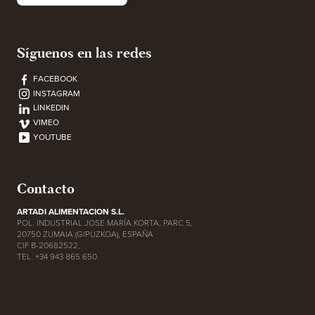
Síguenos en las redes
FACEBOOK
INSTAGRAM
LINKEDIN
VIMEO
YOUTUBE
Contacto
ARTADI ALIMENTACION S.L.
POL. INDUSTRIAL JOSE MARÍA KORTA, PARC 5,
20750 ZUMAIA (GIPUZKOA), ESPAÑA
CIF B-20682522,
TEL. +34 943 865 650