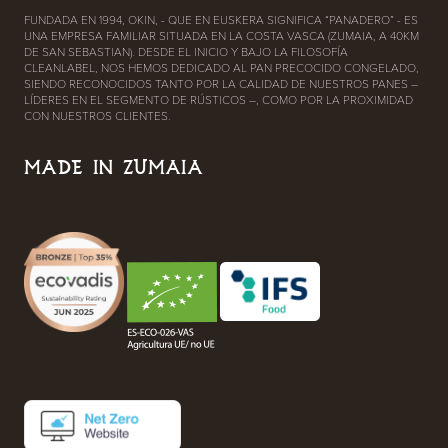
FUNDADA EN 1994, OKIN, - QUE EN EUSKERA SIGNIFICA “PANADERO” - ES
UNA EMPRESA FAMILIAR SITUADA EN LA COSTA VASCA (ZUMAIA, A 40KM
DE SAN SEBASTIAN). DESDE EL INICIO Y BAJO LA FILOSOFÍA
CLEANLABEL, NOS HEMOS DEDICADO AL PAN PRECOCIDO CONGELADO,
SIENDO RECONOCIDOS TANTO POR LA CALIDAD DE NUESTROS PANES –
LÍDERES EN EL SEGMENTO DE RÚSTICOS –, COMO POR LA PROXIMIDAD
CON NUESTROS CLIENTES.
MADE IN ZUMAIA