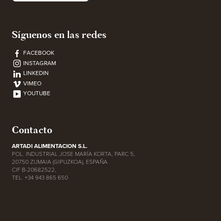
Síguenos en las redes
FACEBOOK
INSTAGRAM
LINKEDIN
VIMEO
YOUTUBE
Contacto
ARTADI ALIMENTACION S.L.
POL. INDUSTRIAL JOSE MARÍA KORTA, PARC 5,
20750 ZUMAIA (GIPUZKOA), ESPAÑA
CIF B-20682522,
TEL. +34 943 865 650