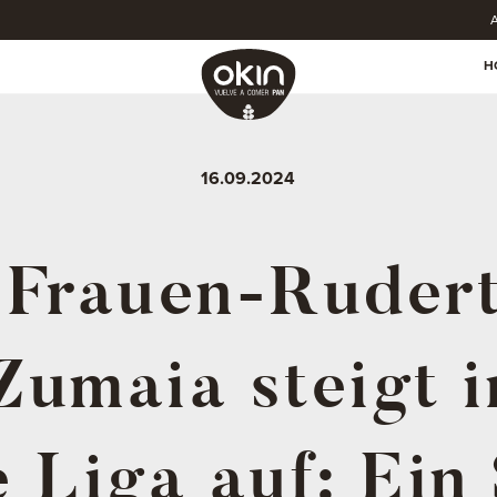
A
H
16.09.2024
 Frauen-Ruder
Zumaia steigt i
e Liga auf: Ein 