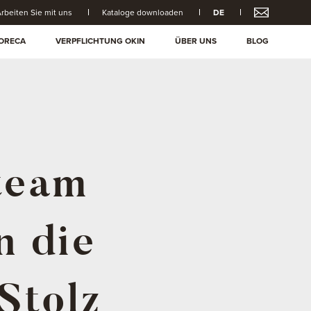
rbeiten Sie mit uns
Kataloge downloaden
DE
ORECA
VERPFLICHTUNG OKIN
ÜBER UNS
BLOG
team
n die
Stolz