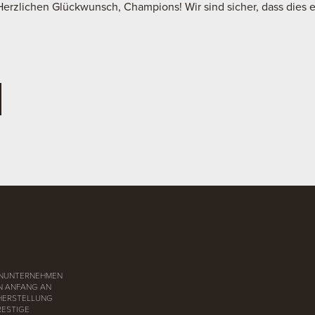
rzlichen Glückwunsch, Champions! Wir sind sicher, dass dies er
LIENUNTERNEHMEN
ON ANFANG AN
 HERSTELLUNG
RESTIGE