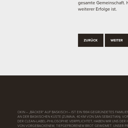
gesamte Gemeinschaft. He
weiterer Erfolge ist.
ZURÜCK
WEITER
OKIN – „BÄCKER“ AUF BASKISCH – IST EIN 1994 GEGRÜNDETES FAMI
AN DER BASKISCHEN KÜSTE (ZUMAIA, 40 KM VON SAN SEBASTIAN). V
DER CLEAN-LABEL-PHILOSOPHIE VERPFLICHTET, HABEN WIR UNS DER
VON VORGEBACKENEM, TIEFGEFRORENEM BROT GEWIDMET. UNSER P