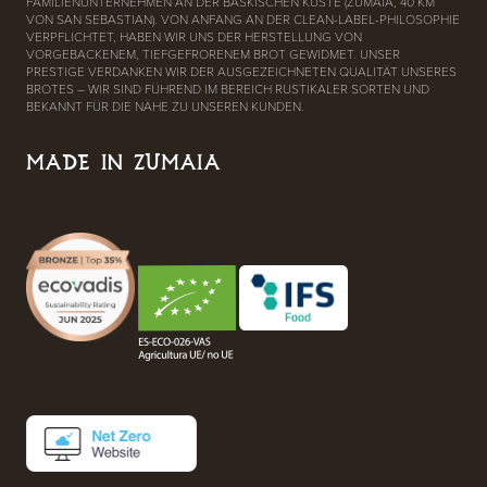
FAMILIENUNTERNEHMEN AN DER BASKISCHEN KÜSTE (ZUMAIA, 40 KM
VON SAN SEBASTIAN). VON ANFANG AN DER CLEAN-LABEL-PHILOSOPHIE
VERPFLICHTET, HABEN WIR UNS DER HERSTELLUNG VON
VORGEBACKENEM, TIEFGEFRORENEM BROT GEWIDMET. UNSER
PRESTIGE VERDANKEN WIR DER AUSGEZEICHNETEN QUALITÄT UNSERES
BROTES – WIR SIND FÜHREND IM BEREICH RUSTIKALER SORTEN UND
BEKANNT FÜR DIE NÄHE ZU UNSEREN KUNDEN.
MADE IN ZUMAIA