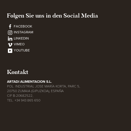
Folgen Sie uns in den Social Media
FACEBOOK
INSTAGRAM
LINKEDIN
VIMEO
YOUTUBE
Kontakt
ARTADI ALIMENTACION S.L.
POL. INDUSTRIAL JOSE MARÍA KORTA, PARC 5,
20750 ZUMAIA (GIPUZKOA), ESPAÑA
CIF B-20682522,
TEL. +34 943 865 650