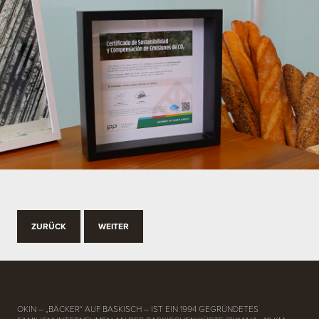
ZURÜCK
WEITER
OKIN – „BÄCKER“ AUF BASKISCH – IST EIN 1994 GEGRÜNDETES