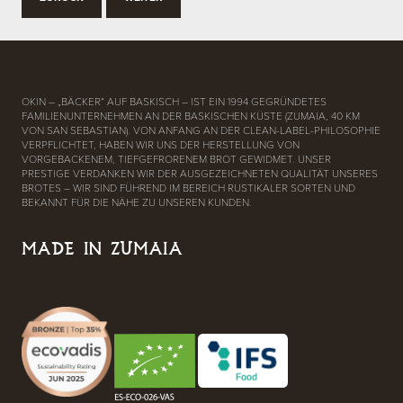
OKIN – „BÄCKER“ AUF BASKISCH – IST EIN 1994 GEGRÜNDETES
FAMILIENUNTERNEHMEN AN DER BASKISCHEN KÜSTE (ZUMAIA, 40 KM
VON SAN SEBASTIAN). VON ANFANG AN DER CLEAN-LABEL-PHILOSOPHIE
VERPFLICHTET, HABEN WIR UNS DER HERSTELLUNG VON
VORGEBACKENEM, TIEFGEFRORENEM BROT GEWIDMET. UNSER
PRESTIGE VERDANKEN WIR DER AUSGEZEICHNETEN QUALITÄT UNSERES
BROTES – WIR SIND FÜHREND IM BEREICH RUSTIKALER SORTEN UND
BEKANNT FÜR DIE NÄHE ZU UNSEREN KUNDEN.
MADE IN ZUMAIA