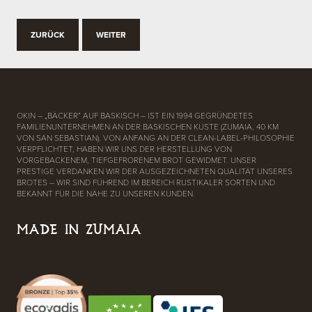
ZURÜCK
WEITER
OKIN – „BÄCKER“ AUF BASKISCH – IST EIN 1994 GEGRÜNDETES
FAMILIENUNTERNEHMEN AN DER BASKISCHEN KÜSTE (ZUMAIA, 40 KM
VON SAN SEBASTIAN). VON ANFANG AN DER CLEAN-LABEL-PHILOSOPHIE
VERPFLICHTET, HABEN WIR UNS DER HERSTELLUNG VON
VORGEBACKENEM, TIEFGEFRORENEM BROT GEWIDMET. UNSER
PRESTIGE VERDANKEN WIR DER AUSGEZEICHNETEN QUALITÄT UNSERES
BROTES – WIR SIND FÜHREND IM BEREICH RUSTIKALER SORTEN UND
BEKANNT FÜR DIE NÄHE ZU UNSEREN KUNDEN.
MADE IN ZUMAIA