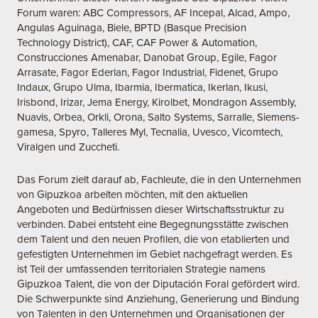
Forum waren: ABC Compressors, AF Incepal, Alcad, Ampo,
Angulas Aguinaga, Biele, BPTD (Basque Precision
Technology District), CAF, CAF Power & Automation,
Construcciones Amenabar, Danobat Group, Egile, Fagor
Arrasate, Fagor Ederlan, Fagor Industrial, Fidenet, Grupo
Indaux, Grupo Ulma, Ibarmia, Ibermatica, Ikerlan, Ikusi,
Irisbond, Irizar, Jema Energy, Kirolbet, Mondragon Assembly,
Nuavis, Orbea, Orkli, Orona, Salto Systems, Sarralle, Siemens-
gamesa, Spyro, Talleres Myl, Tecnalia, Uvesco, Vicomtech,
Viralgen und Zuccheti.
Das Forum zielt darauf ab, Fachleute, die in den Unternehmen
von Gipuzkoa arbeiten möchten, mit den aktuellen
Angeboten und Bedürfnissen dieser Wirtschaftsstruktur zu
verbinden. Dabei entsteht eine Begegnungsstätte zwischen
dem Talent und den neuen Profilen, die von etablierten und
gefestigten Unternehmen im Gebiet nachgefragt werden. Es
ist Teil der umfassenden territorialen Strategie namens
Gipuzkoa Talent, die von der Diputación Foral gefördert wird.
Die Schwerpunkte sind Anziehung, Generierung und Bindung
von Talenten in den Unternehmen und Organisationen der