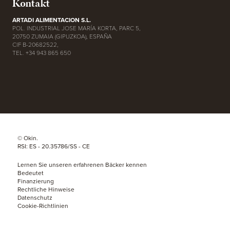
Kontakt
ARTADI ALIMENTACION S.L.
POL. INDUSTRIAL JOSE MARÍA KORTA, PARC 5,
20750 ZUMAIA (GIPUZKOA), ESPAÑA
CIF B-20682522,
TEL. +34 943 865 650
© Okin.
RSI: ES - 20.35786/SS - CE
Lernen Sie unseren erfahrenen Bäcker kennen
Bedeutet
Finanzierung
Rechtliche Hinweise
Datenschutz
Cookie-Richtlinien