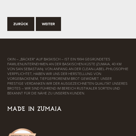
ZURÜCK
WEITER
OKIN – „BÄCKER“ AUF BASKISCH – IST EIN 1994 GEGRÜNDETES
FAMILIENUNTERNEHMEN AN DER BASKISCHEN KÜSTE (ZUMAIA, 40 KM
VON SAN SEBASTIAN). VON ANFANG AN DER CLEAN-LABEL-PHILOSOPHIE
VERPFLICHTET, HABEN WIR UNS DER HERSTELLUNG VON
VORGEBACKENEM, TIEFGEFRORENEM BROT GEWIDMET. UNSER
PRESTIGE VERDANKEN WIR DER AUSGEZEICHNETEN QUALITÄT UNSERES
BROTES – WIR SIND FÜHREND IM BEREICH RUSTIKALER SORTEN UND
BEKANNT FÜR DIE NÄHE ZU UNSEREN KUNDEN.
MADE IN ZUMAIA