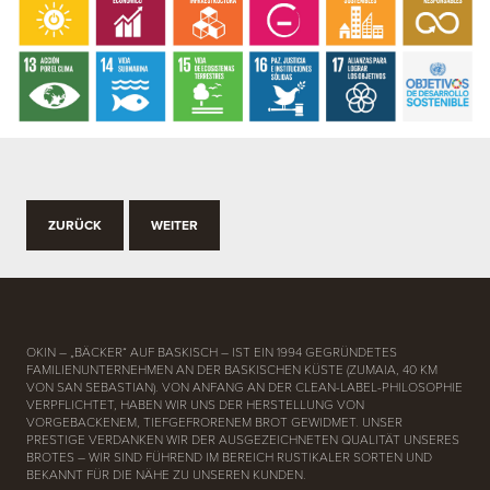
ZURÜCK
WEITER
OKIN – „BÄCKER“ AUF BASKISCH – IST EIN 1994 GEGRÜNDETES
FAMILIENUNTERNEHMEN AN DER BASKISCHEN KÜSTE (ZUMAIA, 40 KM
VON SAN SEBASTIAN). VON ANFANG AN DER CLEAN-LABEL-PHILOSOPHIE
VERPFLICHTET, HABEN WIR UNS DER HERSTELLUNG VON
VORGEBACKENEM, TIEFGEFRORENEM BROT GEWIDMET. UNSER
PRESTIGE VERDANKEN WIR DER AUSGEZEICHNETEN QUALITÄT UNSERES
BROTES – WIR SIND FÜHREND IM BEREICH RUSTIKALER SORTEN UND
BEKANNT FÜR DIE NÄHE ZU UNSEREN KUNDEN.