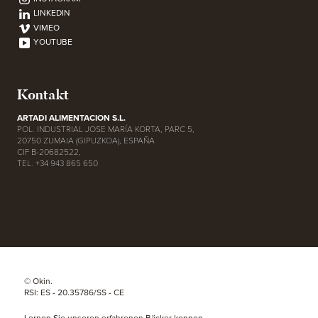
LINKEDIN
VIMEO
YOUTUBE
Kontakt
ARTADI ALIMENTACION S.L.
POL. INDUSTRIAL JOSE MARÍA KORTA, PARC 5,
20750 ZUMAIA (GIPUZKOA), ESPAÑA
CIF B-20682522,
TEL. +34 943 865 650
© Okin.
RSI: ES - 20.35786/SS - CE