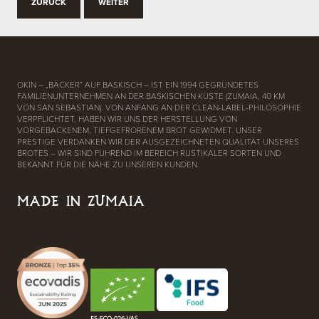
ZURÜCK
WEITER
OKIN – „BÄCKER“ AUF BASKISCH – IST EIN 1994 GEGRÜNDETES
FAMILIENUNTERNEHMEN AN DER BASKISCHEN KÜSTE (ZUMAIA, 40 KM
VON SAN SEBASTIAN). VON ANFANG AN DER CLEAN-LABEL-PHILOSOPHIE
VERPFLICHTET, HABEN WIR UNS DER HERSTELLUNG VON
VORGEBACKENEM, TIEFGEFRORENEM BROT GEWIDMET. UNSER
PRESTIGE VERDANKEN WIR DER AUSGEZEICHNETEN QUALITÄT UNSERES
BROTES – WIR SIND FÜHREND IM BEREICH RUSTIKALER SORTEN UND
BEKANNT FÜR DIE NÄHE ZU UNSEREN KUNDEN.
MADE IN ZUMAIA