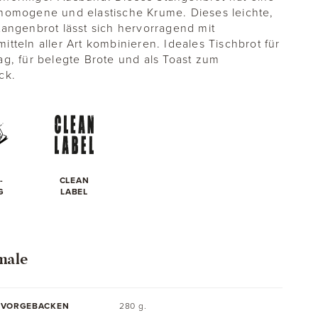
homogene und elastische Krume. Dieses leichte,
tangenbrot lässt sich hervorragend mit
itteln aller Art kombinieren. Ideales Tischbrot für
ag, für belegte Brote und als Toast zum
ck.
-
CLEAN
G
LABEL
male
 VORGEBACKEN
280 g.