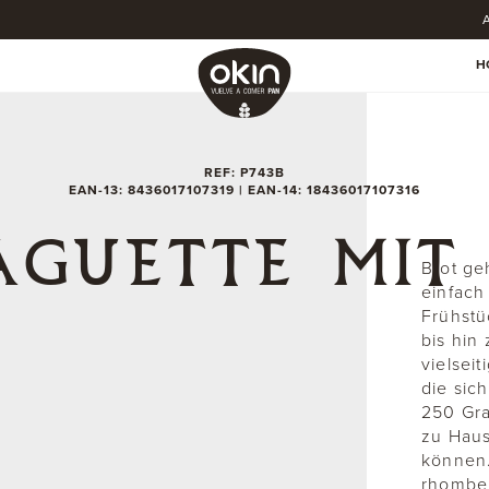
A
H
REF: P743B
EAN-13: 8436017107319 | EAN-14: 18436017107316
AGUETTE MIT
Brot ge
einfach
Frühstü
bis hin
vielsei
die sic
250 Gra
zu Hau
können.
rhomben