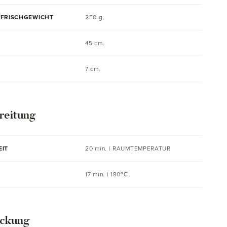
 FRISCHGEWICHT
250 g.
45 cm.
7 cm.
reitung
EIT
20 min. |
RAUMTEMPERATUR
17 min. | 180ºC
ckung