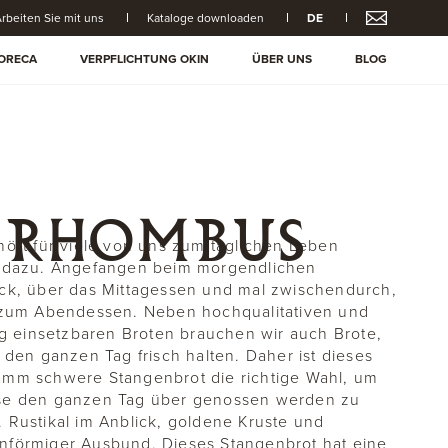
rbeiten Sie mit uns
Kataloge downloaden
DE
ORECA
VERPFLICHTUNG OKIN
ÜBER UNS
BLOG
 RHOMBUS
hört für viele von uns zum täglichen Leben
 dazu. Angefangen beim morgendlichen
ck, über das Mittagessen und mal zwischendurch,
 zum Abendessen. Neben hochqualitativen und
tig einsetzbaren Broten brauchen wir auch Brote,
h den ganzen Tag frisch halten. Daher ist dieses
mm schwere Stangenbrot die richtige Wahl, um
se den ganzen Tag über genossen werden zu
 Rustikal im Anblick, goldene Kruste und
förmiger Ausbund. Dieses Stangenbrot hat eine