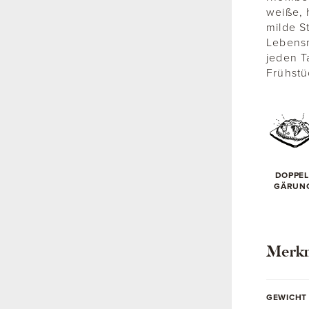
weiße, 
milde S
Lebensm
jeden T
Frühstü
DOPPEL
GÄRUN
Merk
GEWICHT