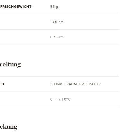
 FRISCHGEWICHT
55 g.
10.5 cm.
6.75 cm.
reitung
EIT
30 min. |
RAUMTEMPERATUR
0 min. | 0ºC
ckung