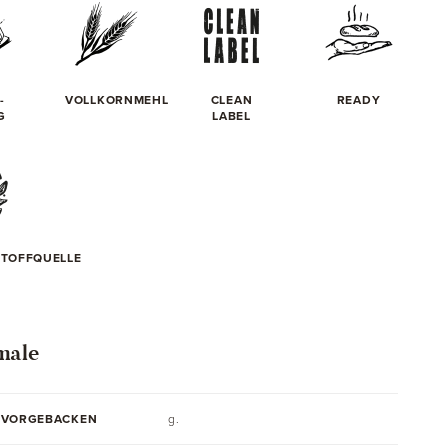
-
VOLLKORNMEHL
CLEAN
READY
G
LABEL
STOFFQUELLE
male
 VORGEBACKEN
g.