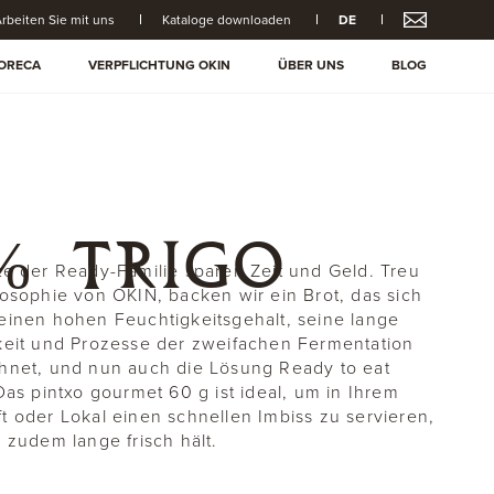
rbeiten Sie mit uns
Kataloge downloaden
DE
ORECA
VERPFLICHTUNG OKIN
ÜBER UNS
BLOG
% TRIGO
te der Ready-Familie sparen Zeit und Geld. Treu
losophie von OKIN, backen wir ein Brot, das sich
einen hohen Feuchtigkeitsgehalt, seine lange
keit und Prozesse der zweifachen Fermentation
hnet, und nun auch die Lösung Ready to eat
 Das pintxo gourmet 60 g ist ideal, um in Ihrem
t oder Lokal einen schnellen Imbiss zu servieren,
h zudem lange frisch hält.