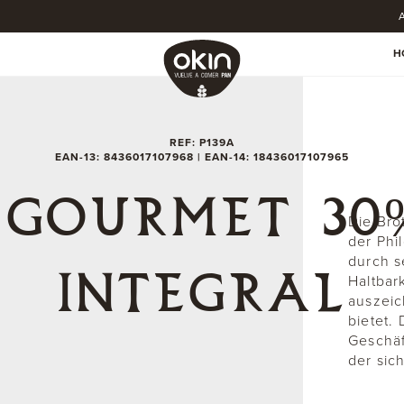
A
H
REF: P139A
EAN-13: 8436017107968 | EAN-14: 18436017107965
 GOURMET 30
Die Bro
der Phi
durch s
INTEGRAL
Haltbar
auszeic
bietet.
Geschäf
der sic