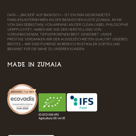
OKIN – „BÄCKER“ AUF BASKISCH – IST EIN 1994 GEGRÜNDETES
FAMILIENUNTERNEHMEN AN DER BASKISCHEN KÜSTE (ZUMAIA, 40 KM
VON SAN SEBASTIAN). VON ANFANG AN DER CLEAN-LABEL-PHILOSOPHIE
VERPFLICHTET, HABEN WIR UNS DER HERSTELLUNG VON
VORGEBACKENEM, TIEFGEFRORENEM BROT GEWIDMET. UNSER
PRESTIGE VERDANKEN WIR DER AUSGEZEICHNETEN QUALITÄT UNSERES
BROTES – WIR SIND FÜHREND IM BEREICH RUSTIKALER SORTEN UND
BEKANNT FÜR DIE NÄHE ZU UNSEREN KUNDEN.
MADE IN ZUMAIA