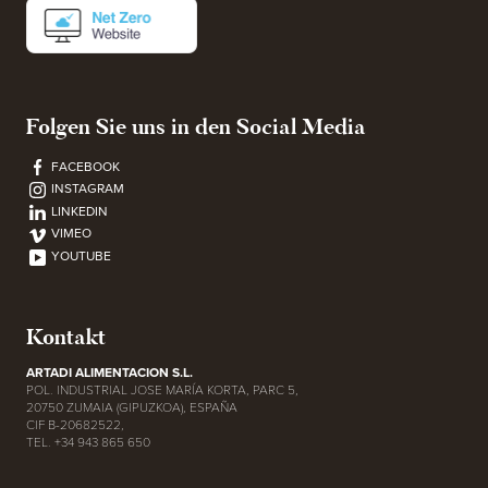
Folgen Sie uns in den Social Media
FACEBOOK
INSTAGRAM
LINKEDIN
VIMEO
YOUTUBE
Kontakt
ARTADI ALIMENTACION S.L.
POL. INDUSTRIAL JOSE MARÍA KORTA, PARC 5,
20750 ZUMAIA (GIPUZKOA), ESPAÑA
CIF B-20682522,
TEL. +34 943 865 650