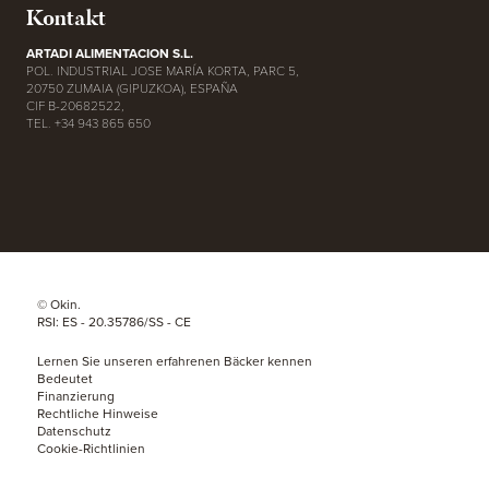
Kontakt
ARTADI ALIMENTACION S.L.
POL. INDUSTRIAL JOSE MARÍA KORTA, PARC 5,
20750 ZUMAIA (GIPUZKOA), ESPAÑA
CIF B-20682522,
TEL. +34 943 865 650
© Okin.
RSI: ES - 20.35786/SS - CE
Lernen Sie unseren erfahrenen Bäcker kennen
Bedeutet
Finanzierung
Rechtliche Hinweise
Datenschutz
Cookie-Richtlinien