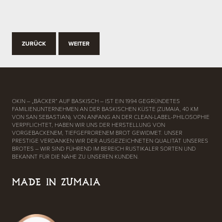
ZURÜCK
WEITER
OKIN – „BÄCKER“ AUF BASKISCH – IST EIN 1994 GEGRÜNDETES
FAMILIENUNTERNEHMEN AN DER BASKISCHEN KÜSTE (ZUMAIA, 40 KM
VON SAN SEBASTIAN). VON ANFANG AN DER CLEAN-LABEL-PHILOSOPHIE
VERPFLICHTET, HABEN WIR UNS DER HERSTELLUNG VON
VORGEBACKENEM, TIEFGEFRORENEM BROT GEWIDMET. UNSER
PRESTIGE VERDANKEN WIR DER AUSGEZEICHNETEN QUALITÄT UNSERES
BROTES – WIR SIND FÜHREND IM BEREICH RUSTIKALER SORTEN UND
BEKANNT FÜR DIE NÄHE ZU UNSEREN KUNDEN.
MADE IN ZUMAIA