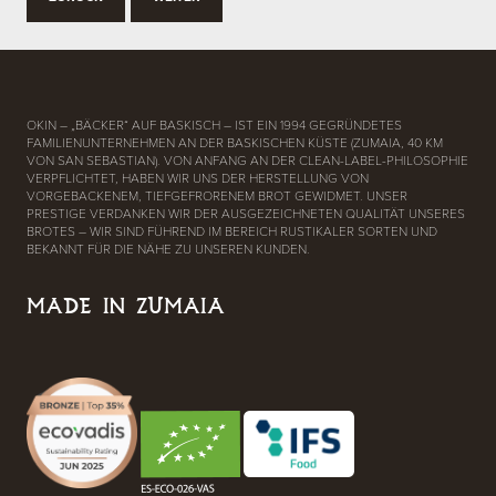
OKIN – „BÄCKER“ AUF BASKISCH – IST EIN 1994 GEGRÜNDETES
FAMILIENUNTERNEHMEN AN DER BASKISCHEN KÜSTE (ZUMAIA, 40 KM
VON SAN SEBASTIAN). VON ANFANG AN DER CLEAN-LABEL-PHILOSOPHIE
VERPFLICHTET, HABEN WIR UNS DER HERSTELLUNG VON
VORGEBACKENEM, TIEFGEFRORENEM BROT GEWIDMET. UNSER
PRESTIGE VERDANKEN WIR DER AUSGEZEICHNETEN QUALITÄT UNSERES
BROTES – WIR SIND FÜHREND IM BEREICH RUSTIKALER SORTEN UND
BEKANNT FÜR DIE NÄHE ZU UNSEREN KUNDEN.
MADE IN ZUMAIA