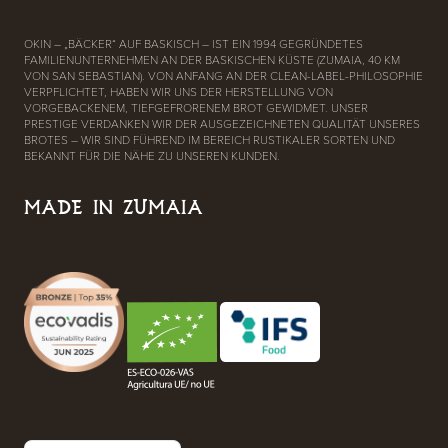
OKIN – „BÄCKER“ AUF BASKISCH – IST EIN 1994 GEGRÜNDETES
FAMILIENUNTERNEHMEN AN DER BASKISCHEN KÜSTE (ZUMAIA, 40 KM
VON SAN SEBASTIAN). VON ANFANG AN DER CLEAN-LABEL-PHILOSOPHIE
VERPFLICHTET, HABEN WIR UNS DER HERSTELLUNG VON
VORGEBACKENEM, TIEFGEFRORENEM BROT GEWIDMET. UNSER
PRESTIGE VERDANKEN WIR DER AUSGEZEICHNETEN QUALITÄT UNSERES
BROTES – WIR SIND FÜHREND IM BEREICH RUSTIKALER SORTEN UND
BEKANNT FÜR DIE NÄHE ZU UNSEREN KUNDEN.
MADE IN ZUMAIA