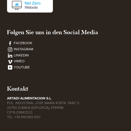
Folgen Sie uns in den Social Media
FACEBOOK
INSTAGRAM
LINKEDIN
VIMEO
YOUTUBE
Kontakt
ARTADI ALIMENTACION S.L.
POL. INDUSTRIAL JOSE MARÍA KORTA, PARC 5,
20750 ZUMAIA (GIPUZKOA), ESPAÑA
CIF B-20682522,
TEL. +34 943 865 650