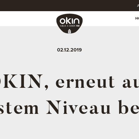
A
H
02.12.2019
KIN, erneut a
stem Niveau be