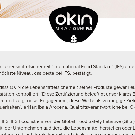
ür Lebensmittelsicherheit "International Food Standard" (IFS) ern
höchste Niveau, das beste bei IFS, bestätigt.
dass OKIN die Lebensmittelsicherheit seiner Produkte gewährleis
ätten kontrolliert. "Diese Zertifizierung bekräftigt unser klares 
it und zeigt unser Engagement, diese Werte als vorrangige Ziele
rhalten", erklärt Ibaia Arocena, Qualitätsverantwortliche bei O
IFS: IFS Food ist ein von der Global Food Safety Initiative (GFS
t, der Unternehmen auditiert, die Lebensmittel herstellen oder L
ntriert sich auf die Sicherheit und Qualität von verarbeiteten L