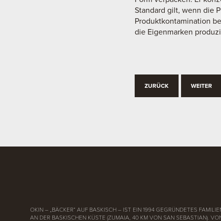
Standard gilt, wenn die 
Produktkontamination bes
die Eigenmarken produzie
ZURÜCK
WEITER
OKIN – „BÄCKER“ AUF BASKISCH – IST EIN 1994 GEGRÜNDETES FAMI
AN DER BASKISCHEN KÜSTE (ZUMAIA, 40 KM VON SAN SEBASTIAN). V