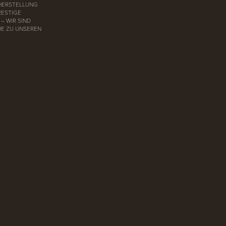
 HERSTELLUNG
RESTIGE
– WIR SIND
HE ZU UNSEREN