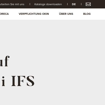
rbeiten Sie mit uns
Kataloge downloaden
DE
ORECA
VERPFLICHTUNG OKIN
ÜBER UNS
BLOG
uf
i IFS