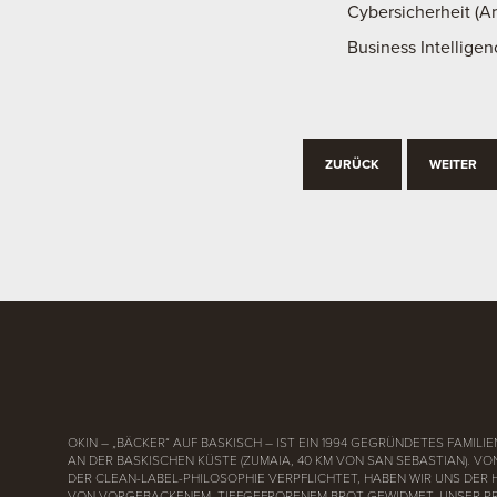
Cybersicherheit (Ar
Business Intellige
ZURÜCK
WEITER
OKIN – „BÄCKER“ AUF BASKISCH – IST EIN 1994 GEGRÜNDETES FAMI
AN DER BASKISCHEN KÜSTE (ZUMAIA, 40 KM VON SAN SEBASTIAN). V
DER CLEAN-LABEL-PHILOSOPHIE VERPFLICHTET, HABEN WIR UNS DER
VON VORGEBACKENEM, TIEFGEFRORENEM BROT GEWIDMET. UNSER P