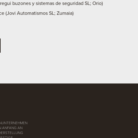
regui buzones y sistemas de seguridad SL; Orio)
nce (Jovi Automatismos SL; Zumaia)
LIENUNTERNEHMEN
ON ANFANG AN
 HERSTELLUNG
RESTIGE