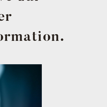
er
ormation.