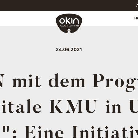
A
H
24.06.2021
 mit dem Pro
itale KMU in 
": Eine Initiati