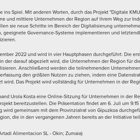
e ins Spiel. Mit anderen Worten, durch das Projekt "Digitale KMU 
eine und mittlere Unternehmen der Region auf ihrem Weg zur Indu
llen sie neue Schritte im Bereich der Digitalisierung unternehm
 geeignete Governance-Systeme implementieren und letztendli
izieren.
ptember 2022 und wird in vier Hauptphasen durchgeführt. Die ers
n der darauf abgezielt wird, die Unternehmen der Region für d
bilisieren. Anschließend werden die teilnehmenden Unternehmen 
erfassung den größten Nutzen zu ziehen, indem eine Datenstrat
t wird. Das Projekt wird vollständig für Unternehmen in der Reg
and Urola Kosta eine Online-Sitzung für Unternehmen in der Reg
ojekt bereitzustellen. Die Präsentation findet am 6. Juli um 9:15 
g wird gemeinsam mit dem Provinzialrat von Gipuzkoa durchgefü
ion, die in den vergangenen Jahren bereits an der Initiative t
Artadi Alimentacion SL - Okin; Zumaia)