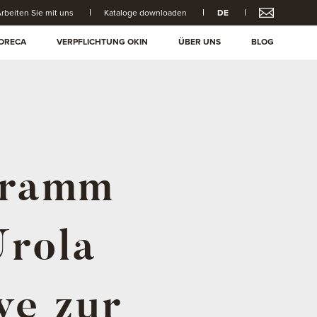
rbeiten Sie mit uns
Kataloge downloaden
DE
ORECA
VERPFLICHTUNG OKIN
ÜBER UNS
BLOG
gramm
Urola
ve zur