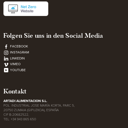
Folgen Sie uns in den Social Media
FACEBOOK
INSTAGRAM
LINKEDIN
VIMEO
YOUTUBE
Kontakt
ARTADI ALIMENTACION S.L.
POL. INDUSTRIAL JOSE MARÍA KORTA, PARC 5,
20750 ZUMAIA (GIPUZKOA), ESPAÑA
CIF B-20682522,
TEL. +34 943 865 650