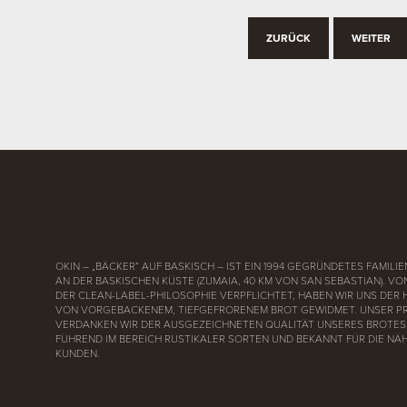
ZURÜCK
WEITER
OKIN – „BÄCKER“ AUF BASKISCH – IST EIN 1994 GEGRÜNDETES FAMI
AN DER BASKISCHEN KÜSTE (ZUMAIA, 40 KM VON SAN SEBASTIAN). V
DER CLEAN-LABEL-PHILOSOPHIE VERPFLICHTET, HABEN WIR UNS DER
VON VORGEBACKENEM, TIEFGEFRORENEM BROT GEWIDMET. UNSER P
VERDANKEN WIR DER AUSGEZEICHNETEN QUALITÄT UNSERES BROTES 
FÜHREND IM BEREICH RUSTIKALER SORTEN UND BEKANNT FÜR DIE NÄ
KUNDEN.