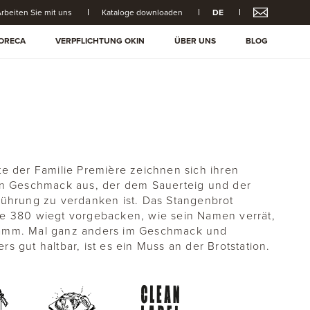
rbeiten Sie mit uns
Kataloge downloaden
DE
ORECA
VERPFLICHTUNG OKIN
ÜBER UNS
BLOG
0
te der Familie Première zeichnen sich ihren
en Geschmack aus, der dem Sauerteig und der
führung zu verdanken ist. Das Stangenbrot
e 380 wiegt vorgebacken, wie sein Namen verrät,
amm. Mal ganz anders im Geschmack und
rs gut haltbar, ist es ein Muss an der Brotstation.