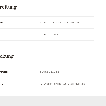
reitung
EIT
20 min. |
RAUMTEMPERATUR
22 min. | 180ºC
ckung
UNGEN
600x398x263
HL
18 Stück/Karton | 28 Stück/Karton