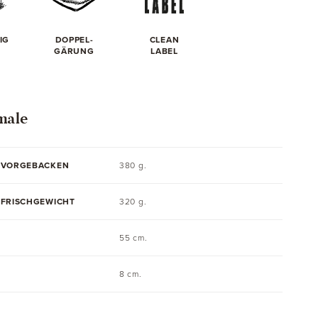
IG
DOPPEL-
CLEAN
GÄRUNG
LABEL
male
 VORGEBACKEN
380 g.
 FRISCHGEWICHT
320 g.
55 cm.
8 cm.