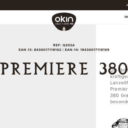
A
H
REF: Q202A
EAN-13: 8436017118162 | EAN-14: 18436017118169
PREMIERE 38
Die Bro
kräftig
Lanzeit
Premièr
380 Gr
besonde