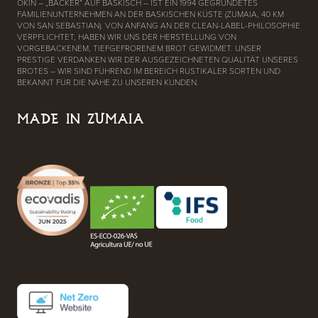
OKIN – „BÄCKER“ AUF BASKISCH – IST EIN 1994 GEGRÜNDETES
FAMILIENUNTERNEHMEN AN DER BASKISCHEN KÜSTE (ZUMAIA, 40 KM
VON SAN SEBASTIAN). VON ANFANG AN DER CLEAN-LABEL-PHILOSOPHIE
VERPFLICHTET, HABEN WIR UNS DER HERSTELLUNG VON
VORGEBACKENEM, TIEFGEFRORENEM BROT GEWIDMET. UNSER
PRESTIGE VERDANKEN WIR DER AUSGEZEICHNETEN QUALITÄT UNSERES
BROTES – WIR SIND FÜHREND IM BEREICH RUSTIKALER SORTEN UND
BEKANNT FÜR DIE NÄHE ZU UNSEREN KUNDEN.
MADE IN ZUMAIA