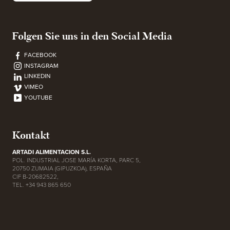
Folgen Sie uns in den Social Media
FACEBOOK
INSTAGRAM
LINKEDIN
VIMEO
YOUTUBE
Kontakt
ARTADI ALIMENTACION S.L.
POL. INDUSTRIAL JOSE MARÍA KORTA, PARC 5,
20750 ZUMAIA (GIPUZKOA), ESPAÑA
CIF B-20682522,
TEL. +34 943 865 650