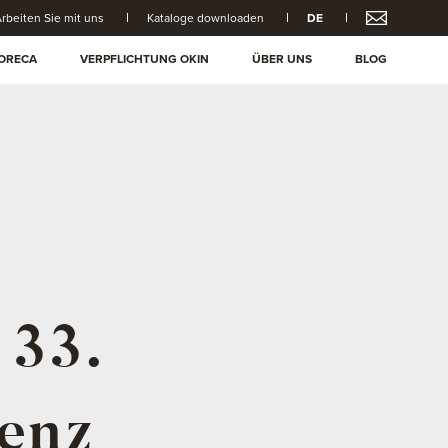
rbeiten Sie mit uns
Kataloge downloaden
DE
ORECA
VERPFLICHTUNG OKIN
ÜBER UNS
BLOG
 33.
enz