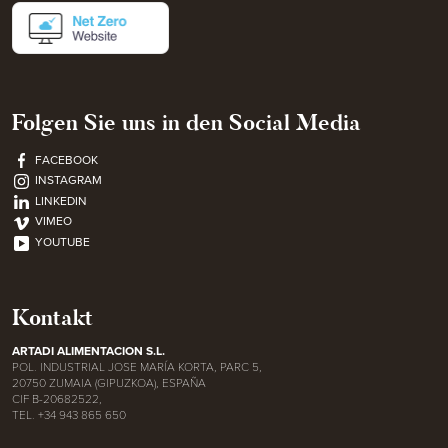
Folgen Sie uns in den Social Media
FACEBOOK
INSTAGRAM
LINKEDIN
VIMEO
YOUTUBE
Kontakt
ARTADI ALIMENTACION S.L.
POL. INDUSTRIAL JOSE MARÍA KORTA, PARC 5,
20750 ZUMAIA (GIPUZKOA), ESPAÑA
CIF B-20682522,
TEL. +34 943 865 650