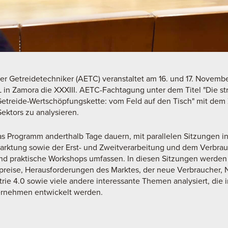
r Getreidetechniker (AETC) veranstaltet am 16. und 17. Novemb
in Zamora die XXXIII. AETC-Fachtagung unter dem Titel "Die st
treide-Wertschöpfungskette: vom Feld auf den Tisch" mit dem Z
ektors zu analysieren.
 Programm anderthalb Tage dauern, mit parallelen Sitzungen in 
arktung sowie der Erst- und Zweitverarbeitung und dem Verbra
und praktische Workshops umfassen. In diesen Sitzungen werden
reise, Herausforderungen des Marktes, der neue Verbraucher, N
strie 4.0 sowie viele andere interessante Themen analysiert, die
rnehmen entwickelt werden.