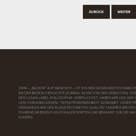
ZURÜCK
WEITER
OKIN – „BÄCKER“ AUF BASKISCH – IST EIN 1994 GEGRÜNDETES FAMI
AN DER BASKISCHEN KÜSTE (ZUMAIA, 40 KM VON SAN SEBASTIAN). V
DER CLEAN-LABEL-PHILOSOPHIE VERPFLICHTET, HABEN WIR UNS DER
VON VORGEBACKENEM, TIEFGEFRORENEM BROT GEWIDMET. UNSER P
VERDANKEN WIR DER AUSGEZEICHNETEN QUALITÄT UNSERES BROTES 
FÜHREND IM BEREICH RUSTIKALER SORTEN UND BEKANNT FÜR DIE NÄ
KUNDEN.