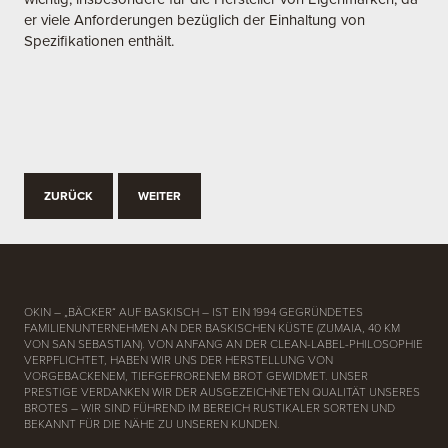
er viele Anforderungen bezüglich der Einhaltung von
Spezifikationen enthält.
ZURÜCK
WEITER
OKIN – „BÄCKER“ AUF BASKISCH – IST EIN 1994 GEGRÜNDETES
FAMILIENUNTERNEHMEN AN DER BASKISCHEN KÜSTE (ZUMAIA, 40 KM
VON SAN SEBASTIAN). VON ANFANG AN DER CLEAN-LABEL-PHILOSOPHIE
VERPFLICHTET, HABEN WIR UNS DER HERSTELLUNG VON
VORGEBACKENEM, TIEFGEFRORENEM BROT GEWIDMET. UNSER
PRESTIGE VERDANKEN WIR DER AUSGEZEICHNETEN QUALITÄT UNSERES
BROTES – WIR SIND FÜHREND IM BEREICH RUSTIKALER SORTEN UND
BEKANNT FÜR DIE NÄHE ZU UNSEREN KUNDEN.