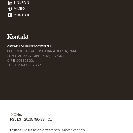
LINKEDIN
VIMEO
YOUTUBE
Kontakt
ARTADI ALIMENTACION S.L.
POL. INDUSTRIAL JOSE MARÍA KORTA, PARC 5,
20750 ZUMAIA (GIPUZKOA), ESPAÑA
CIF B-20682522,
TEL. +34 943 865 650
© Okin.
RSI: ES - 20.35786/SS - CE
Lernen Sie unseren erfahrenen Bäcker kennen