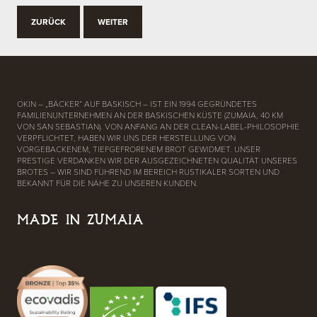
ZURÜCK
WEITER
OKIN – „BÄCKER“ AUF BASKISCH – IST EIN 1994 GEGRÜNDETES
FAMILIENUNTERNEHMEN AN DER BASKISCHEN KÜSTE (ZUMAIA, 40 KM
VON SAN SEBASTIAN). VON ANFANG AN DER CLEAN-LABEL-PHILOSOPHIE
VERPFLICHTET, HABEN WIR UNS DER HERSTELLUNG VON
VORGEBACKENEM, TIEFGEFRORENEM BROT GEWIDMET. UNSER
PRESTIGE VERDANKEN WIR DER AUSGEZEICHNETEN QUALITÄT UNSERES
BROTES – WIR SIND FÜHREND IM BEREICH RUSTIKALER SORTEN UND
BEKANNT FÜR DIE NÄHE ZU UNSEREN KUNDEN.
MADE IN ZUMAIA