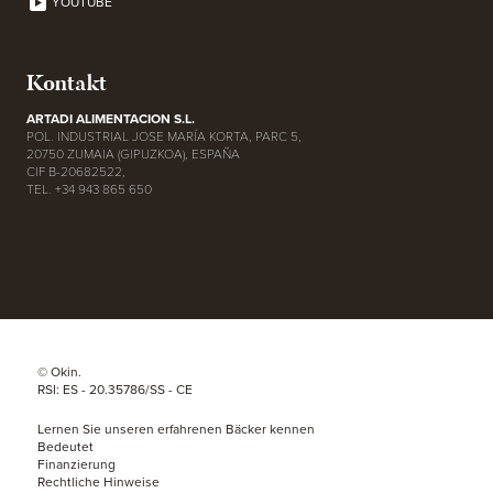
YOUTUBE
Kontakt
ARTADI ALIMENTACION S.L.
POL. INDUSTRIAL JOSE MARÍA KORTA, PARC 5,
20750 ZUMAIA (GIPUZKOA), ESPAÑA
CIF B-20682522,
TEL. +34 943 865 650
© Okin.
RSI: ES - 20.35786/SS - CE
Lernen Sie unseren erfahrenen Bäcker kennen
Bedeutet
Finanzierung
Rechtliche Hinweise