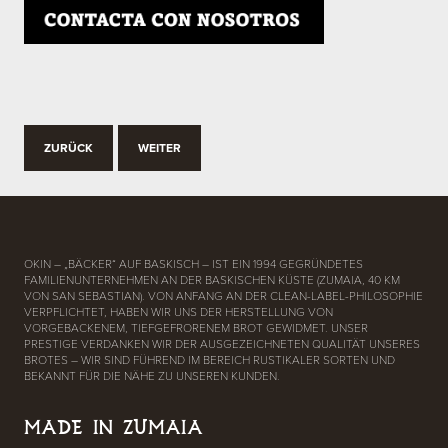
ZURÜCK
WEITER
OKIN – „BÄCKER“ AUF BASKISCH – IST EIN 1994 GEGRÜNDETES
FAMILIENUNTERNEHMEN AN DER BASKISCHEN KÜSTE (ZUMAIA, 40 KM
VON SAN SEBASTIAN). VON ANFANG AN DER CLEAN-LABEL-PHILOSOPHIE
VERPFLICHTET, HABEN WIR UNS DER HERSTELLUNG VON
VORGEBACKENEM, TIEFGEFRORENEM BROT GEWIDMET. UNSER
PRESTIGE VERDANKEN WIR DER AUSGEZEICHNETEN QUALITÄT UNSERES
BROTES – WIR SIND FÜHREND IM BEREICH RUSTIKALER SORTEN UND
BEKANNT FÜR DIE NÄHE ZU UNSEREN KUNDEN.
MADE IN ZUMAIA