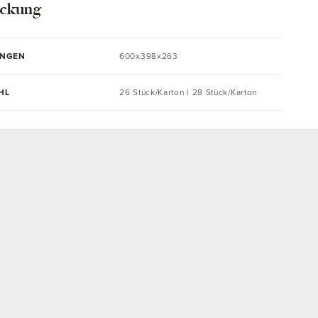
ckung
UNGEN
600x398x263
HL
26 Stück/Karton | 28 Stück/Karton