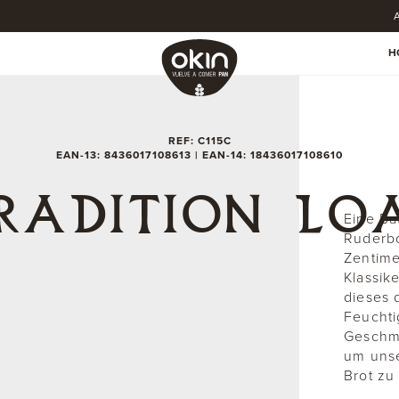
A
H
REF: C115C
EAN-13: 8436017108613 | EAN-14: 18436017108610
RADITION LO
Eine Bat
Ruderbo
Zentime
Klassik
dieses 
Feuchti
Geschma
um unse
Brot zu