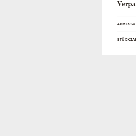
Verpa
ABMESS
STÜCKZA