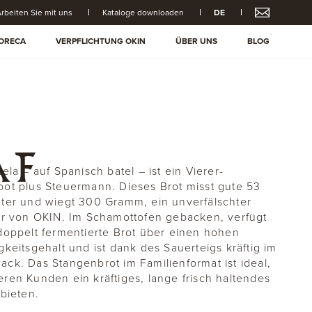
rbeiten Sie mit uns
Kataloge downloaden
DE
ORECA
VERPFLICHTUNG OKIN
ÜBER UNS
BLOG
AF
ela – auf Spanisch batel – ist ein Vierer-
ot plus Steuermann. Dieses Brot misst gute 53
ter und wiegt 300 Gramm, ein unverfälschter
er von OKIN. Im Schamottofen gebacken, verfügt
doppelt fermentierte Brot über einen hohen
gkeitsgehalt und ist dank des Sauerteigs kräftig im
ck. Das Stangenbrot im Familienformat ist ideal,
ren Kunden ein kräftiges, lange frisch haltendes
 bieten.