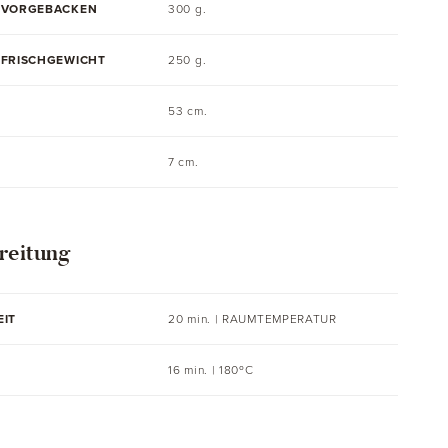
 VORGEBACKEN
300 g.
 FRISCHGEWICHT
250 g.
53 cm.
7 cm.
reitung
EIT
20 min. |
RAUMTEMPERATUR
16 min. | 180ºC