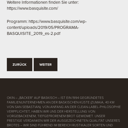
Weitere Informationen finden Sie unter:
https://www.basquisite.com/
Programm:
https://www.basquisite.com/wp-
content/uploads/2019/05/PROGRAMA-
BASQUISITE_2019_es-2.pdf
ZURÜCK
WEITER
OKIN – „BÄCKER“ AUF BASKISCH – IST EIN 1994 GEGRÜNDETES
FAMILIENUNTERNEHMEN AN DER BASKISCHEN KÜSTE (ZUMAIA, 40 KM
VON SAN SEBASTIAN). VON ANFANG AN DER CLEAN-LABEL-PHILOSOPHIE
VERPFLICHTET, HABEN WIR UNS DER HERSTELLUNG VON
VORGEBACKENEM, TIEFGEFRORENEM BROT GEWIDMET. UNSER
PRESTIGE VERDANKEN WIR DER AUSGEZEICHNETEN QUALITÄT UNSERES
BROTES – WIR SIND FÜHREND IM BEREICH RUSTIKALER SORTEN UND