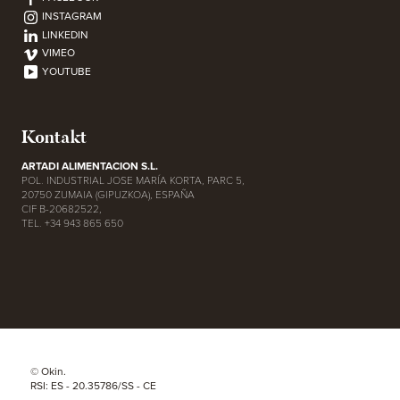
INSTAGRAM
LINKEDIN
VIMEO
YOUTUBE
Kontakt
ARTADI ALIMENTACION S.L.
POL. INDUSTRIAL JOSE MARÍA KORTA, PARC 5,
20750 ZUMAIA (GIPUZKOA), ESPAÑA
CIF B-20682522,
TEL. +34 943 865 650
© Okin.
RSI: ES - 20.35786/SS - CE